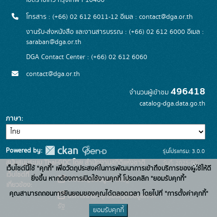
เขตราชเทวี กรุงเทพฯ 10400
โทรสาร : (+66) 02 612 6011-12 อีเมล :
contact@dga.or.th
งานรับ-ส่งหนังสือ และงานสารบรรณ : (+66) 02 612 6000 อีเมล :
saraban@dga.or.th
DGA Contact Center : (+66) 02 612 6060
contact@dga.or.th
496418
จำนวนผู้เข้าชม
catalog-dga.data.go.th
ภาษา
Powered by:
รุ่นโปรแกรม: 3.0.0
สนับสนุนระบบ Thai-GDC โดย สำนักงานสถิติแห่งชาติ
วันที่: 2025-06-
x
เว็บไซต์นี้ใช้ "คุกกี้" เพื่อวัตถุประสงค์ในการพัฒนาการเข้าถึงบริการของผู้ใช้ให้ดี
เว็บไซต์ที่
26
ยิ่งขึ้น หากต้องการเปิดใช้งานคุกกี้ โปรดคลิก "ยอมรับคุกกี้"
ระบบบัญชีข้อมูลภาครัฐ
เกี่ยวข้อง:
คุณสามารถถอนการยินยอมของคุณได้ตลอดเวลา โดยไปที่ "การตั้งค่าคุกกี้"
บริการนามานุกรมบัญชีข้อมูลภาค
รัฐ
ยอมรับคุกกี้