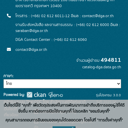
อาคารบางกอกไทยทาวเวอร์ 108 ถนนรางน้ำ แขวงถนนพญาไท
เขตราชเทวี กรุงเทพฯ 10400
โทรสาร : (+66) 02 612 6011-12 อีเมล :
contact@dga.or.th
งานรับ-ส่งหนังสือ และงานสารบรรณ : (+66) 02 612 6000 อีเมล :
saraban@dga.or.th
DGA Contact Center : (+66) 02 612 6060
contact@dga.or.th
494811
จำนวนผู้เข้าชม
catalog-dga.data.go.th
ภาษา
Powered by:
รุ่นโปรแกรม: 3.0.0
สนับสนุนระบบ Thai-GDC โดย สำนักงานสถิติแห่งชาติ
วันที่: 2025-06-
x
เว็บไซต์นี้ใช้ "คุกกี้" เพื่อวัตถุประสงค์ในการพัฒนาการเข้าถึงบริการของผู้ใช้ให้ดี
เว็บไซต์ที่
26
ยิ่งขึ้น หากต้องการเปิดใช้งานคุกกี้ โปรดคลิก "ยอมรับคุกกี้"
ระบบบัญชีข้อมูลภาครัฐ
เกี่ยวข้อง:
คุณสามารถถอนการยินยอมของคุณได้ตลอดเวลา โดยไปที่ "การตั้งค่าคุกกี้"
บริการนามานุกรมบัญชีข้อมูลภาค
รัฐ