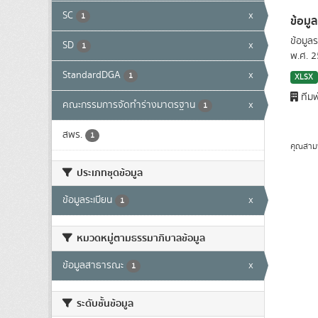
SC
x
1
ข้อมู
ข้อมูล
SD
x
1
พ.ศ. 
StandardDGA
x
1
XLSX
ทีมพ
คณะกรรมการจัดทำร่างมาตรฐาน
x
1
สพร.
1
คุณสาม
ประเภทชุดข้อมูล
ข้อมูลระเบียน
x
1
หมวดหมู่ตามธรรมาภิบาลข้อมูล
ข้อมูลสาธารณะ
x
1
ระดับชั้นข้อมูล