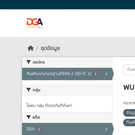
Skip to main content
ชุดข้อมูล
องค์กร
ทีมพัฒนามาตรฐานดิจิทัล 2 (SD-TC 2)
x
1
พบ 
กลุ่ม
หมวดหม
ไม่พบ กลุ่ม ที่ตรงกับที่ค้นหา
ข้อมู
แท็ค
ทีมพ
DGA
x
1