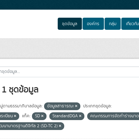
ชุดข้อมูล
องค์กร
กลุ่ม
เกี่ยวกับ
1 ชุดข้อมูล
ู่ตามธรรมาภิบาลข้อมูล:
ข้อมูลสาธารณะ
ประเภทชุดข้อมูล:
ลระเบียน
แท็ค:
SD
StandardDGA
คณะกรรมการจัดทำร่างมา
ัฒนามาตรฐานดิจิทัล 2 (SD-TC 2)