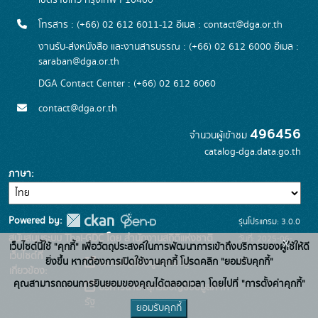
เขตราชเทวี กรุงเทพฯ 10400
โทรสาร : (+66) 02 612 6011-12 อีเมล :
contact@dga.or.th
งานรับ-ส่งหนังสือ และงานสารบรรณ : (+66) 02 612 6000 อีเมล :
saraban@dga.or.th
DGA Contact Center : (+66) 02 612 6060
contact@dga.or.th
496456
จำนวนผู้เข้าชม
catalog-dga.data.go.th
ภาษา
Powered by:
รุ่นโปรแกรม: 3.0.0
สนับสนุนระบบ Thai-GDC โดย สำนักงานสถิติแห่งชาติ
วันที่: 2025-06-
x
เว็บไซต์นี้ใช้ "คุกกี้" เพื่อวัตถุประสงค์ในการพัฒนาการเข้าถึงบริการของผู้ใช้ให้ดี
เว็บไซต์ที่
26
ยิ่งขึ้น หากต้องการเปิดใช้งานคุกกี้ โปรดคลิก "ยอมรับคุกกี้"
ระบบบัญชีข้อมูลภาครัฐ
เกี่ยวข้อง:
คุณสามารถถอนการยินยอมของคุณได้ตลอดเวลา โดยไปที่ "การตั้งค่าคุกกี้"
บริการนามานุกรมบัญชีข้อมูลภาค
รัฐ
ยอมรับคุกกี้