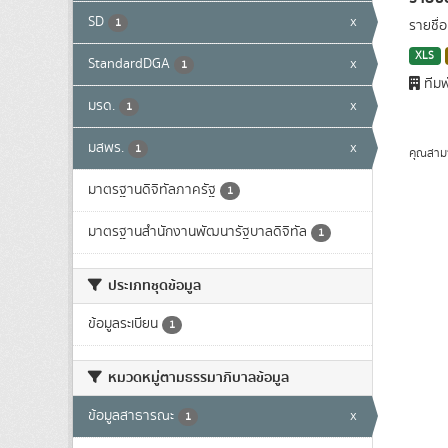
SD
x
1
รายชื่
XLS
StandardDGA
x
1
ทีมพ
มรด.
x
1
มสพร.
x
1
คุณสาม
มาตรฐานดิจิทัลภาครัฐ
1
มาตรฐานสำนักงานพัฒนารัฐบาลดิจิทัล
1
ประเภทชุดข้อมูล
ข้อมูลระเบียน
1
หมวดหมู่ตามธรรมาภิบาลข้อมูล
ข้อมูลสาธารณะ
x
1