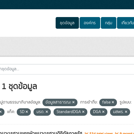
ชุดข้อมูล
องค์กร
กลุ่ม
เกี่ยวกับ
1 ชุดข้อมูล
ู่ตามธรรมาภิบาลข้อมูล:
ข้อมูลสาธารณะ
การเข้าถึง:
false
รูปแบบ:
แท็ค:
SD
มรด.
StandardDGA
DGA
มสพร.
่อมาตรฐานของฝ่ายมาตรฐานดิจิทัลภาครัฐ
534 total views
9 recent 