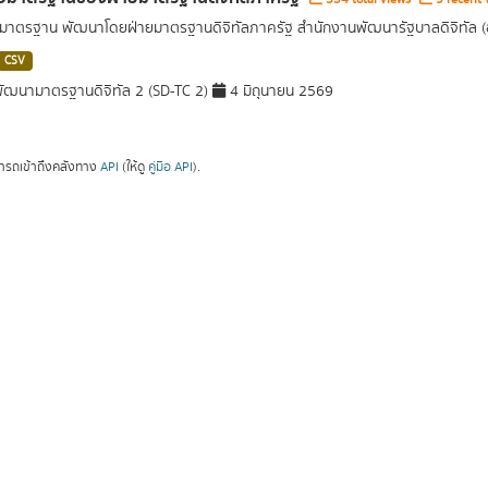
อมาตรฐาน พัฒนาโดยฝ่ายมาตรฐานดิจิทัลภาครัฐ สำนักงานพัฒนารัฐบาลดิจิทัล 
CSV
ัฒนามาตรฐานดิจิทัล 2 (SD-TC 2)
4 มิถุนายน 2569
ารถเข้าถึงคลังทาง
API
(ให้ดู
คู่มือ API
).