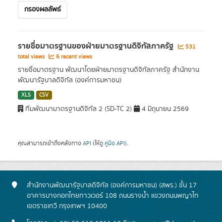
กรองผลลัพธ์
รายชื่อมาตรฐานของฝ่ายมาตรฐานดิจิทัลภาครัฐ
531
total views
6 recent views
รายชื่อมาตรฐาน พัฒนาโดยฝ่ายมาตรฐานดิจิทัลภาครัฐ สำนักงาน
พัฒนารัฐบาลดิจิทัล (องค์การมหาชน)
XLS
CSV
ทีมพัฒนามาตรฐานดิจิทัล 2 (SD-TC 2)
4 มิถุนายน 2569
คุณสามารถเข้าถึงคลังทาง
API
(ให้ดู
คู่มือ API
).
สำนักงานพัฒนารัฐบาลดิจิทัล (องค์การมหาชน) (สพร.) ชั้น 17
อาคารบางกอกไทยทาวเวอร์ 108 ถนนรางน้ำ แขวงถนนพญาไท
เขตราชเทวี กรุงเทพฯ 10400