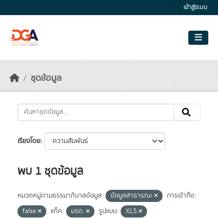
Skip to main content
เข้าสู่ระบบ
ชุดข้อมูล
เรียงโดย
พบ 1 ชุดข้อมูล
หมวดหมู่ตามธรรมาภิบาลข้อมูล:
ข้อมูลสาธารณะ
การเข้าถึง:
false
แท็ค:
มรด.
รูปแบบ:
XLS