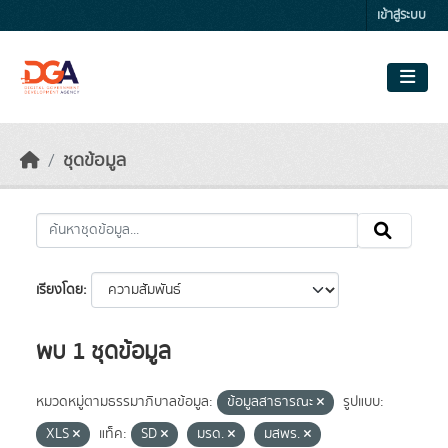
Skip to main content
เข้าสู่ระบบ
ชุดข้อมูล
เรียงโดย
พบ 1 ชุดข้อมูล
หมวดหมู่ตามธรรมาภิบาลข้อมูล:
ข้อมูลสาธารณะ
รูปแบบ:
XLS
แท็ค:
SD
มรด.
มสพร.