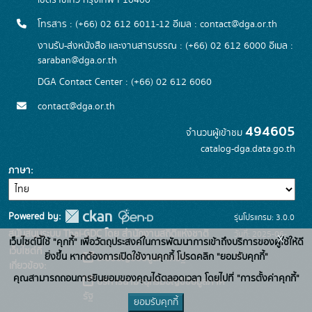
เขตราชเทวี กรุงเทพฯ 10400
โทรสาร : (+66) 02 612 6011-12 อีเมล :
contact@dga.or.th
งานรับ-ส่งหนังสือ และงานสารบรรณ : (+66) 02 612 6000 อีเมล :
saraban@dga.or.th
DGA Contact Center : (+66) 02 612 6060
contact@dga.or.th
494605
จำนวนผู้เข้าชม
catalog-dga.data.go.th
ภาษา
Powered by:
รุ่นโปรแกรม: 3.0.0
สนับสนุนระบบ Thai-GDC โดย สำนักงานสถิติแห่งชาติ
วันที่: 2025-06-
x
เว็บไซต์นี้ใช้ "คุกกี้" เพื่อวัตถุประสงค์ในการพัฒนาการเข้าถึงบริการของผู้ใช้ให้ดี
เว็บไซต์ที่
26
ยิ่งขึ้น หากต้องการเปิดใช้งานคุกกี้ โปรดคลิก "ยอมรับคุกกี้"
ระบบบัญชีข้อมูลภาครัฐ
เกี่ยวข้อง:
คุณสามารถถอนการยินยอมของคุณได้ตลอดเวลา โดยไปที่ "การตั้งค่าคุกกี้"
บริการนามานุกรมบัญชีข้อมูลภาค
รัฐ
ยอมรับคุกกี้