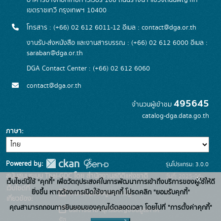
อาคารบางกอกไทยทาวเวอร์ 108 ถนนรางน้ำ แขวงถนนพญาไท
เขตราชเทวี กรุงเทพฯ 10400
โทรสาร : (+66) 02 612 6011-12 อีเมล :
contact@dga.or.th
งานรับ-ส่งหนังสือ และงานสารบรรณ : (+66) 02 612 6000 อีเมล :
saraban@dga.or.th
DGA Contact Center : (+66) 02 612 6060
contact@dga.or.th
495645
จำนวนผู้เข้าชม
catalog-dga.data.go.th
ภาษา
Powered by:
รุ่นโปรแกรม: 3.0.0
สนับสนุนระบบ Thai-GDC โดย สำนักงานสถิติแห่งชาติ
วันที่: 2025-06-
x
เว็บไซต์นี้ใช้ "คุกกี้" เพื่อวัตถุประสงค์ในการพัฒนาการเข้าถึงบริการของผู้ใช้ให้ดี
เว็บไซต์ที่
26
ยิ่งขึ้น หากต้องการเปิดใช้งานคุกกี้ โปรดคลิก "ยอมรับคุกกี้"
ระบบบัญชีข้อมูลภาครัฐ
เกี่ยวข้อง:
คุณสามารถถอนการยินยอมของคุณได้ตลอดเวลา โดยไปที่ "การตั้งค่าคุกกี้"
บริการนามานุกรมบัญชีข้อมูลภาค
รัฐ