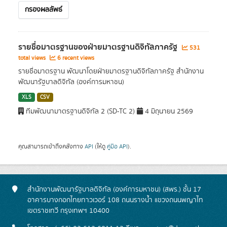
กรองผลลัพธ์
รายชื่อมาตรฐานของฝ่ายมาตรฐานดิจิทัลภาครัฐ
531
total views
6 recent views
รายชื่อมาตรฐาน พัฒนาโดยฝ่ายมาตรฐานดิจิทัลภาครัฐ สำนักงาน
พัฒนารัฐบาลดิจิทัล (องค์การมหาชน)
XLS
CSV
ทีมพัฒนามาตรฐานดิจิทัล 2 (SD-TC 2)
4 มิถุนายน 2569
คุณสามารถเข้าถึงคลังทาง
API
(ให้ดู
คู่มือ API
).
สำนักงานพัฒนารัฐบาลดิจิทัล (องค์การมหาชน) (สพร.) ชั้น 17
อาคารบางกอกไทยทาวเวอร์ 108 ถนนรางน้ำ แขวงถนนพญาไท
เขตราชเทวี กรุงเทพฯ 10400