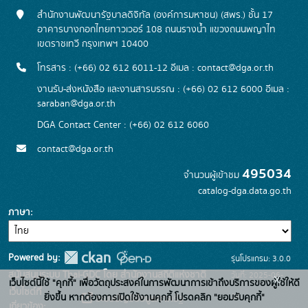
สำนักงานพัฒนารัฐบาลดิจิทัล (องค์การมหาชน) (สพร.) ชั้น 17
อาคารบางกอกไทยทาวเวอร์ 108 ถนนรางน้ำ แขวงถนนพญาไท
เขตราชเทวี กรุงเทพฯ 10400
โทรสาร : (+66) 02 612 6011-12 อีเมล :
contact@dga.or.th
งานรับ-ส่งหนังสือ และงานสารบรรณ : (+66) 02 612 6000 อีเมล :
saraban@dga.or.th
DGA Contact Center : (+66) 02 612 6060
contact@dga.or.th
495034
จำนวนผู้เข้าชม
catalog-dga.data.go.th
ภาษา
Powered by:
รุ่นโปรแกรม: 3.0.0
สนับสนุนระบบ Thai-GDC โดย สำนักงานสถิติแห่งชาติ
วันที่: 2025-06-
x
เว็บไซต์นี้ใช้ "คุกกี้" เพื่อวัตถุประสงค์ในการพัฒนาการเข้าถึงบริการของผู้ใช้ให้ดี
เว็บไซต์ที่
26
ยิ่งขึ้น หากต้องการเปิดใช้งานคุกกี้ โปรดคลิก "ยอมรับคุกกี้"
ระบบบัญชีข้อมูลภาครัฐ
เกี่ยวข้อง: