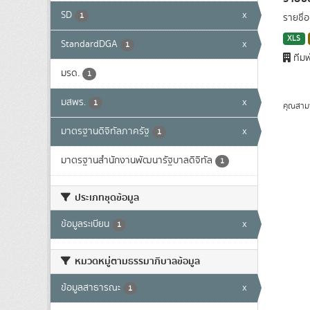
SD
x
1
รายชื่
XLS
StandardDGA
x
1
ทีมพ
มรด.
1
มสพร.
x
1
คุณสาม
มาตรฐานดิจิทัลภาครัฐ
x
1
มาตรฐานสำนักงานพัฒนารัฐบาลดิจิทัล
1
ประเภทชุดข้อมูล
ข้อมูลระเบียน
x
1
หมวดหมู่ตามธรรมาภิบาลข้อมูล
ข้อมูลสาธารณะ
x
1