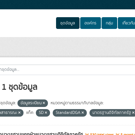
ชุดข้อมูล
องค์กร
กลุ่ม
เกี่ยวกับ
1 ชุดข้อมูล
ชุดข้อมูล:
ข้อมูลระเบียน
หมวดหมู่ตามธรรมาภิบาลข้อมูล:
ูลสาธารณะ
แท็ค:
SD
StandardDGA
มาตรฐานดิจิทัลภาครัฐ
่อมาตรฐานของฝ่ายมาตรฐานดิจิทัลภาครัฐ
530 total views
5 recent 