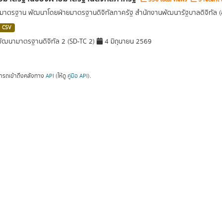
อมาตรฐาน พัฒนาโดยฝ่ายมาตรฐานดิจิทัลภาครัฐ สำนักงานพัฒนารัฐบาลดิจิทัล 
CSV
ัฒนามาตรฐานดิจิทัล 2 (SD-TC 2)
4 มิถุนายน 2569
ารถเข้าถึงคลังทาง
API
(ให้ดู
คู่มือ API
).