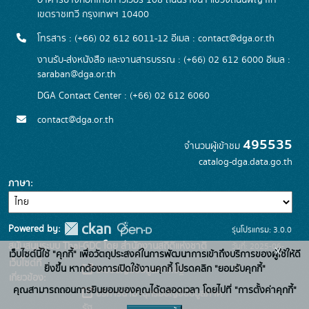
อาคารบางกอกไทยทาวเวอร์ 108 ถนนรางน้ำ แขวงถนนพญาไท
เขตราชเทวี กรุงเทพฯ 10400
โทรสาร : (+66) 02 612 6011-12 อีเมล :
contact@dga.or.th
งานรับ-ส่งหนังสือ และงานสารบรรณ : (+66) 02 612 6000 อีเมล :
saraban@dga.or.th
DGA Contact Center : (+66) 02 612 6060
contact@dga.or.th
495535
จำนวนผู้เข้าชม
catalog-dga.data.go.th
ภาษา
Powered by:
รุ่นโปรแกรม: 3.0.0
สนับสนุนระบบ Thai-GDC โดย สำนักงานสถิติแห่งชาติ
วันที่: 2025-06-
x
เว็บไซต์นี้ใช้ "คุกกี้" เพื่อวัตถุประสงค์ในการพัฒนาการเข้าถึงบริการของผู้ใช้ให้ดี
เว็บไซต์ที่
26
ยิ่งขึ้น หากต้องการเปิดใช้งานคุกกี้ โปรดคลิก "ยอมรับคุกกี้"
ระบบบัญชีข้อมูลภาครัฐ
เกี่ยวข้อง:
คุณสามารถถอนการยินยอมของคุณได้ตลอดเวลา โดยไปที่ "การตั้งค่าคุกกี้"
บริการนามานุกรมบัญชีข้อมูลภาค
รัฐ