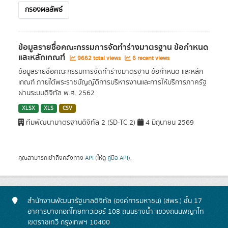
กรองผลลัพธ์
ข้อมูลรายชื่อคณะกรรมการจัดทำร่างมาตรฐาน ข้อกำหนด
และหลักเกณฑ์
9662 total views
6 recent views
ข้อมูลรายชื่อคณะกรรมการจัดทำร่างมาตรฐาน ข้อกำหนด และหลัก
เกณฑ์ ภายใต้พระราชบัญญัติการบริหารงานและการให้บริการภาครัฐ
ผ่านระบบดิจิทัล พ.ศ. 2562
XLSX
XLS
CSV
ทีมพัฒนามาตรฐานดิจิทัล 2 (SD-TC 2)
4 มิถุนายน 2569
คุณสามารถเข้าถึงคลังทาง
API
(ให้ดู
คู่มือ API
).
สำนักงานพัฒนารัฐบาลดิจิทัล (องค์การมหาชน) (สพร.) ชั้น 17
อาคารบางกอกไทยทาวเวอร์ 108 ถนนรางน้ำ แขวงถนนพญาไท
เขตราชเทวี กรุงเทพฯ 10400