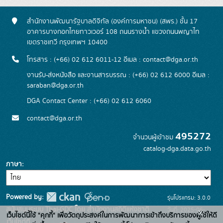
สำนักงานพัฒนารัฐบาลดิจิทัล (องค์การมหาชน) (สพร.) ชั้น 17
อาคารบางกอกไทยทาวเวอร์ 108 ถนนรางน้ำ แขวงถนนพญาไท
เขตราชเทวี กรุงเทพฯ 10400
โทรสาร : (+66) 02 612 6011-12 อีเมล :
contact@dga.or.th
งานรับ-ส่งหนังสือ และงานสารบรรณ : (+66) 02 612 6000 อีเมล :
saraban@dga.or.th
DGA Contact Center : (+66) 02 612 6060
contact@dga.or.th
495272
จำนวนผู้เข้าชม
catalog-dga.data.go.th
ภาษา
Powered by:
รุ่นโปรแกรม: 3.0.0
สนับสนุนระบบ Thai-GDC โดย สำนักงานสถิติแห่งชาติ
วันที่: 2025-06-
x
เว็บไซต์นี้ใช้ "คุกกี้" เพื่อวัตถุประสงค์ในการพัฒนาการเข้าถึงบริการของผู้ใช้ให้ดี
เว็บไซต์ที่