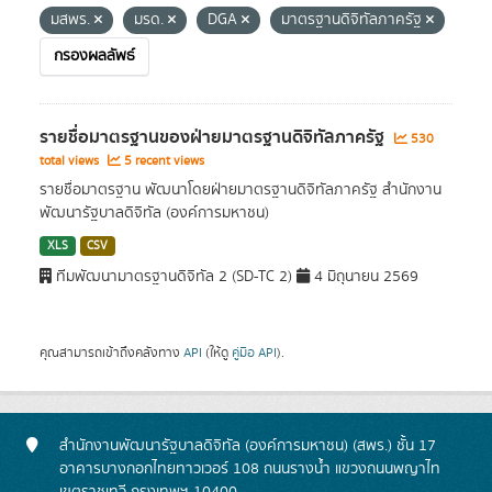
มสพร.
มรด.
DGA
มาตรฐานดิจิทัลภาครัฐ
กรองผลลัพธ์
รายชื่อมาตรฐานของฝ่ายมาตรฐานดิจิทัลภาครัฐ
530
total views
5 recent views
รายชื่อมาตรฐาน พัฒนาโดยฝ่ายมาตรฐานดิจิทัลภาครัฐ สำนักงาน
พัฒนารัฐบาลดิจิทัล (องค์การมหาชน)
XLS
CSV
ทีมพัฒนามาตรฐานดิจิทัล 2 (SD-TC 2)
4 มิถุนายน 2569
คุณสามารถเข้าถึงคลังทาง
API
(ให้ดู
คู่มือ API
).
สำนักงานพัฒนารัฐบาลดิจิทัล (องค์การมหาชน) (สพร.) ชั้น 17
อาคารบางกอกไทยทาวเวอร์ 108 ถนนรางน้ำ แขวงถนนพญาไท