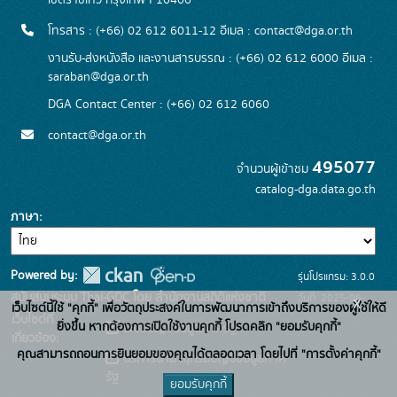
เขตราชเทวี กรุงเทพฯ 10400
โทรสาร : (+66) 02 612 6011-12 อีเมล :
contact@dga.or.th
งานรับ-ส่งหนังสือ และงานสารบรรณ : (+66) 02 612 6000 อีเมล :
saraban@dga.or.th
DGA Contact Center : (+66) 02 612 6060
contact@dga.or.th
495077
จำนวนผู้เข้าชม
catalog-dga.data.go.th
ภาษา
Powered by:
รุ่นโปรแกรม: 3.0.0
สนับสนุนระบบ Thai-GDC โดย สำนักงานสถิติแห่งชาติ
วันที่: 2025-06-
x
เว็บไซต์นี้ใช้ "คุกกี้" เพื่อวัตถุประสงค์ในการพัฒนาการเข้าถึงบริการของผู้ใช้ให้ดี
เว็บไซต์ที่
26
ยิ่งขึ้น หากต้องการเปิดใช้งานคุกกี้ โปรดคลิก "ยอมรับคุกกี้"
ระบบบัญชีข้อมูลภาครัฐ
เกี่ยวข้อง:
คุณสามารถถอนการยินยอมของคุณได้ตลอดเวลา โดยไปที่ "การตั้งค่าคุกกี้"
บริการนามานุกรมบัญชีข้อมูลภาค
รัฐ
ยอมรับคุกกี้