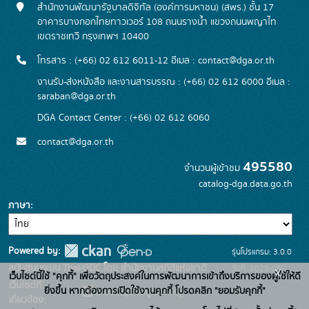
สำนักงานพัฒนารัฐบาลดิจิทัล (องค์การมหาชน) (สพร.) ชั้น 17
อาคารบางกอกไทยทาวเวอร์ 108 ถนนรางน้ำ แขวงถนนพญาไท
เขตราชเทวี กรุงเทพฯ 10400
โทรสาร : (+66) 02 612 6011-12 อีเมล :
contact@dga.or.th
งานรับ-ส่งหนังสือ และงานสารบรรณ : (+66) 02 612 6000 อีเมล :
saraban@dga.or.th
DGA Contact Center : (+66) 02 612 6060
contact@dga.or.th
495580
จำนวนผู้เข้าชม
catalog-dga.data.go.th
ภาษา
Powered by:
รุ่นโปรแกรม: 3.0.0
สนับสนุนระบบ Thai-GDC โดย สำนักงานสถิติแห่งชาติ
วันที่: 2025-06-
x
เว็บไซต์นี้ใช้ "คุกกี้" เพื่อวัตถุประสงค์ในการพัฒนาการเข้าถึงบริการของผู้ใช้ให้ดี
เว็บไซต์ที่
26
ยิ่งขึ้น หากต้องการเปิดใช้งานคุกกี้ โปรดคลิก "ยอมรับคุกกี้"
ระบบบัญชีข้อมูลภาครัฐ
เกี่ยวข้อง: