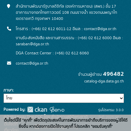
สำนักงานพัฒนารัฐบาลดิจิทัล (องค์การมหาชน) (สพร.) ชั้น 17
อาคารบางกอกไทยทาวเวอร์ 108 ถนนรางน้ำ แขวงถนนพญาไท
เขตราชเทวี กรุงเทพฯ 10400
โทรสาร : (+66) 02 612 6011-12 อีเมล :
contact@dga.or.th
งานรับ-ส่งหนังสือ และงานสารบรรณ : (+66) 02 612 6000 อีเมล :
saraban@dga.or.th
DGA Contact Center : (+66) 02 612 6060
contact@dga.or.th
496482
จำนวนผู้เข้าชม
catalog-dga.data.go.th
ภาษา
Powered by:
รุ่นโปรแกรม: 3.0.0
สนับสนุนระบบ Thai-GDC โดย สำนักงานสถิติแห่งชาติ
วันที่: 2025-06-
x
เว็บไซต์นี้ใช้ "คุกกี้" เพื่อวัตถุประสงค์ในการพัฒนาการเข้าถึงบริการของผู้ใช้ให้ดี
เว็บไซต์ที่
26
ยิ่งขึ้น หากต้องการเปิดใช้งานคุกกี้ โปรดคลิก "ยอมรับคุกกี้"
ระบบบัญชีข้อมูลภาครัฐ
เกี่ยวข้อง: