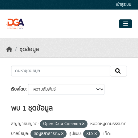
Skip to main content
เข้าสู่ระบบ
ชุดข้อมูล
เรียงโดย
พบ 1 ชุดข้อมูล
สัญญาอนุญาต:
Open Data Common
หมวดหมู่ตามธรรมาภิ
บาลข้อมูล:
ข้อมูลสาธารณะ
รูปแบบ:
XLS
แท็ค: