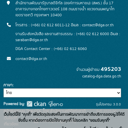
สำนักงานพัฒนารัฐบาลดิจิทัล (องค์การมหาชน) (สพร.) ชั้น 17
อาคารบางกอกไทยทาวเวอร์ 108 ถนนรางน้ำ แขวงถนนพญาไท
เขตราชเทวี กรุงเทพฯ 10400
โทรสาร : (+66) 02 612 6011-12 อีเมล :
contact@dga.or.th
งานรับ-ส่งหนังสือ และงานสารบรรณ : (+66) 02 612 6000 อีเมล :
saraban@dga.or.th
DGA Contact Center : (+66) 02 612 6060
contact@dga.or.th
495203
จำนวนผู้เข้าชม
catalog-dga.data.go.th
ภาษา
Powered by:
รุ่นโปรแกรม: 3.0.0
สนับสนุนระบบ Thai-GDC โดย สำนักงานสถิติแห่งชาติ
วันที่: 2025-06-
x
เว็บไซต์นี้ใช้ "คุกกี้" เพื่อวัตถุประสงค์ในการพัฒนาการเข้าถึงบริการของผู้ใช้ให้ดี
เว็บไซต์ที่
26
ยิ่งขึ้น หากต้องการเปิดใช้งานคุกกี้ โปรดคลิก "ยอมรับคุกกี้"
ระบบบัญชีข้อมูลภาครัฐ
เกี่ยวข้อง: