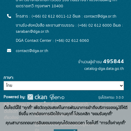
อาคารบางกอกไทยทาวเวอร์ 108 ถนนรางน้ำ แขวงถนนพญาไท
เขตราชเทวี กรุงเทพฯ 10400
โทรสาร : (+66) 02 612 6011-12 อีเมล :
contact@dga.or.th
งานรับ-ส่งหนังสือ และงานสารบรรณ : (+66) 02 612 6000 อีเมล :
saraban@dga.or.th
DGA Contact Center : (+66) 02 612 6060
contact@dga.or.th
495844
จำนวนผู้เข้าชม
catalog-dga.data.go.th
ภาษา
Powered by:
รุ่นโปรแกรม: 3.0.0
สนับสนุนระบบ Thai-GDC โดย สำนักงานสถิติแห่งชาติ
วันที่: 2025-06-
x
เว็บไซต์นี้ใช้ "คุกกี้" เพื่อวัตถุประสงค์ในการพัฒนาการเข้าถึงบริการของผู้ใช้ให้ดี
เว็บไซต์ที่
26
ยิ่งขึ้น หากต้องการเปิดใช้งานคุกกี้ โปรดคลิก "ยอมรับคุกกี้"
ระบบบัญชีข้อมูลภาครัฐ
เกี่ยวข้อง:
คุณสามารถถอนการยินยอมของคุณได้ตลอดเวลา โดยไปที่ "การตั้งค่าคุกกี้"
บริการนามานุกรมบัญชีข้อมูลภาค
รัฐ