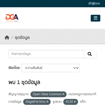
Skip to main content
เข้าสู่ระบบ
ชุดข้อมูล
เรียงโดย
พบ 1 ชุดข้อมูล
สัญญาอนุญาต:
Open Data Common
หมวดหมู่ตามธรรมาภิ
บาลข้อมูล:
ข้อมูลสาธารณะ
รูปแบบ:
XLSX
แท็ค: