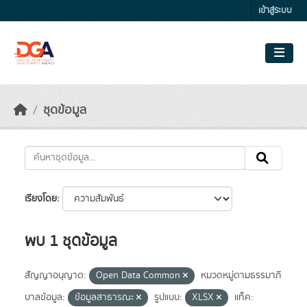
Skip to main content
เข้าสู่ระบบ
ชุดข้อมูล
เรียงโดย
พบ 1 ชุดข้อมูล
สัญญาอนุญาต:
Open Data Common
หมวดหมู่ตามธรรมาภิ
บาลข้อมูล:
ข้อมูลสาธารณะ
รูปแบบ:
XLSX
แท็ค: