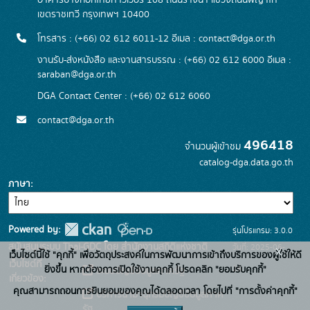
อาคารบางกอกไทยทาวเวอร์ 108 ถนนรางน้ำ แขวงถนนพญาไท
เขตราชเทวี กรุงเทพฯ 10400
โทรสาร : (+66) 02 612 6011-12 อีเมล :
contact@dga.or.th
งานรับ-ส่งหนังสือ และงานสารบรรณ : (+66) 02 612 6000 อีเมล :
saraban@dga.or.th
DGA Contact Center : (+66) 02 612 6060
contact@dga.or.th
496418
จำนวนผู้เข้าชม
catalog-dga.data.go.th
ภาษา
Powered by:
รุ่นโปรแกรม: 3.0.0
สนับสนุนระบบ Thai-GDC โดย สำนักงานสถิติแห่งชาติ
วันที่: 2025-06-
x
เว็บไซต์นี้ใช้ "คุกกี้" เพื่อวัตถุประสงค์ในการพัฒนาการเข้าถึงบริการของผู้ใช้ให้ดี
เว็บไซต์ที่
26
ยิ่งขึ้น หากต้องการเปิดใช้งานคุกกี้ โปรดคลิก "ยอมรับคุกกี้"
ระบบบัญชีข้อมูลภาครัฐ
เกี่ยวข้อง:
คุณสามารถถอนการยินยอมของคุณได้ตลอดเวลา โดยไปที่ "การตั้งค่าคุกกี้"
บริการนามานุกรมบัญชีข้อมูลภาค
รัฐ