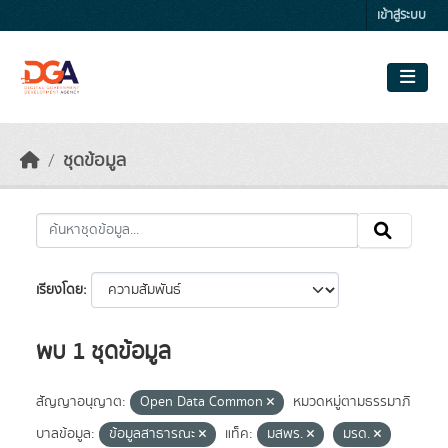
Skip to main content
เข้าสู่ระบบ
ชุดข้อมูล
เรียงโดย
พบ 1 ชุดข้อมูล
สัญญาอนุญาต:
Open Data Common
หมวดหมู่ตามธรรมาภิ
บาลข้อมูล:
ข้อมูลสาธารณะ
แท็ค:
มสพร.
มรด.