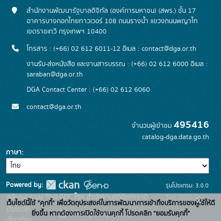
สำนักงานพัฒนารัฐบาลดิจิทัล (องค์การมหาชน) (สพร.) ชั้น 17
อาคารบางกอกไทยทาวเวอร์ 108 ถนนรางน้ำ แขวงถนนพญาไท
เขตราชเทวี กรุงเทพฯ 10400
โทรสาร : (+66) 02 612 6011-12 อีเมล :
contact@dga.or.th
งานรับ-ส่งหนังสือ และงานสารบรรณ : (+66) 02 612 6000 อีเมล :
saraban@dga.or.th
DGA Contact Center : (+66) 02 612 6060
contact@dga.or.th
495416
จำนวนผู้เข้าชม
catalog-dga.data.go.th
ภาษา
Powered by:
รุ่นโปรแกรม: 3.0.0
สนับสนุนระบบ Thai-GDC โดย สำนักงานสถิติแห่งชาติ
วันที่: 2025-06-
x
เว็บไซต์นี้ใช้ "คุกกี้" เพื่อวัตถุประสงค์ในการพัฒนาการเข้าถึงบริการของผู้ใช้ให้ดี
เว็บไซต์ที่
26
ยิ่งขึ้น หากต้องการเปิดใช้งานคุกกี้ โปรดคลิก "ยอมรับคุกกี้"
ระบบบัญชีข้อมูลภาครัฐ
เกี่ยวข้อง: