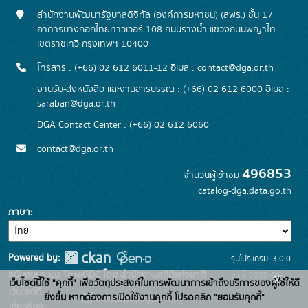
สำนักงานพัฒนารัฐบาลดิจิทัล (องค์การมหาชน) (สพร.) ชั้น 17
อาคารบางกอกไทยทาวเวอร์ 108 ถนนรางน้ำ แขวงถนนพญาไท
เขตราชเทวี กรุงเทพฯ 10400
โทรสาร : (+66) 02 612 6011-12 อีเมล :
contact@dga.or.th
งานรับ-ส่งหนังสือ และงานสารบรรณ : (+66) 02 612 6000 อีเมล :
saraban@dga.or.th
DGA Contact Center : (+66) 02 612 6060
contact@dga.or.th
496853
จำนวนผู้เข้าชม
catalog-dga.data.go.th
ภาษา
Powered by:
รุ่นโปรแกรม: 3.0.0
สนับสนุนระบบ Thai-GDC โดย สำนักงานสถิติแห่งชาติ
วันที่: 2025-06-
x
เว็บไซต์นี้ใช้ "คุกกี้" เพื่อวัตถุประสงค์ในการพัฒนาการเข้าถึงบริการของผู้ใช้ให้ดี
เว็บไซต์ที่
26
ยิ่งขึ้น หากต้องการเปิดใช้งานคุกกี้ โปรดคลิก "ยอมรับคุกกี้"
ระบบบัญชีข้อมูลภาครัฐ
เกี่ยวข้อง: