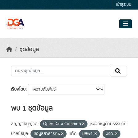
Skip to main content
เข้าสู่ระบบ
ชุดข้อมูล
เรียงโดย
พบ 1 ชุดข้อมูล
สัญญาอนุญาต:
Open Data Common
หมวดหมู่ตามธรรมาภิ
บาลข้อมูล:
ข้อมูลสาธารณะ
แท็ค:
มสพร.
มรด.