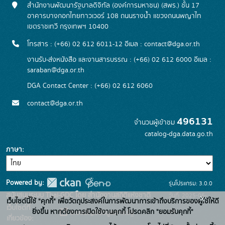
สำนักงานพัฒนารัฐบาลดิจิทัล (องค์การมหาชน) (สพร.) ชั้น 17
อาคารบางกอกไทยทาวเวอร์ 108 ถนนรางน้ำ แขวงถนนพญาไท
เขตราชเทวี กรุงเทพฯ 10400
โทรสาร : (+66) 02 612 6011-12 อีเมล :
contact@dga.or.th
งานรับ-ส่งหนังสือ และงานสารบรรณ : (+66) 02 612 6000 อีเมล :
saraban@dga.or.th
DGA Contact Center : (+66) 02 612 6060
contact@dga.or.th
496131
จำนวนผู้เข้าชม
catalog-dga.data.go.th
ภาษา
Powered by:
รุ่นโปรแกรม: 3.0.0
สนับสนุนระบบ Thai-GDC โดย สำนักงานสถิติแห่งชาติ
วันที่: 2025-06-
x
เว็บไซต์นี้ใช้ "คุกกี้" เพื่อวัตถุประสงค์ในการพัฒนาการเข้าถึงบริการของผู้ใช้ให้ดี
เว็บไซต์ที่
26
ยิ่งขึ้น หากต้องการเปิดใช้งานคุกกี้ โปรดคลิก "ยอมรับคุกกี้"
ระบบบัญชีข้อมูลภาครัฐ
เกี่ยวข้อง: