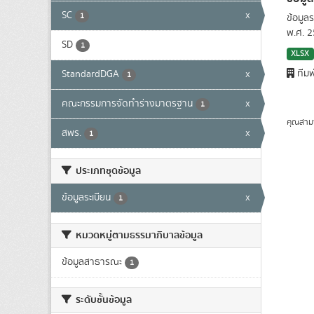
SC
x
1
ข้อมูล
พ.ศ. 
SD
1
XLSX
ทีมพ
StandardDGA
x
1
คณะกรรมการจัดทำร่างมาตรฐาน
x
1
คุณสาม
สพร.
x
1
ประเภทชุดข้อมูล
ข้อมูลระเบียน
x
1
หมวดหมู่ตามธรรมาภิบาลข้อมูล
ข้อมูลสาธารณะ
1
ระดับชั้นข้อมูล