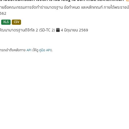
รายชื่อคณะกรรมการจัดทำร่างมาตรฐาน ข้อกำหนด และหลักเกณฑ์ ภายใต้พระราชบั
2562
XLS
CSV
ัฒนามาตรฐานดิจิทัล 2 (SD-TC 2)
4 มิถุนายน 2569
ารถเข้าถึงคลังทาง
API
(ให้ดู
คู่มือ API
).