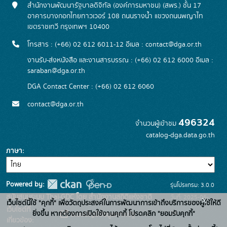
สำนักงานพัฒนารัฐบาลดิจิทัล (องค์การมหาชน) (สพร.) ชั้น 17
อาคารบางกอกไทยทาวเวอร์ 108 ถนนรางน้ำ แขวงถนนพญาไท
เขตราชเทวี กรุงเทพฯ 10400
โทรสาร : (+66) 02 612 6011-12 อีเมล :
contact@dga.or.th
งานรับ-ส่งหนังสือ และงานสารบรรณ : (+66) 02 612 6000 อีเมล :
saraban@dga.or.th
DGA Contact Center : (+66) 02 612 6060
contact@dga.or.th
496324
จำนวนผู้เข้าชม
catalog-dga.data.go.th
ภาษา
Powered by:
รุ่นโปรแกรม: 3.0.0
สนับสนุนระบบ Thai-GDC โดย สำนักงานสถิติแห่งชาติ
วันที่: 2025-06-
x
เว็บไซต์นี้ใช้ "คุกกี้" เพื่อวัตถุประสงค์ในการพัฒนาการเข้าถึงบริการของผู้ใช้ให้ดี
เว็บไซต์ที่
26
ยิ่งขึ้น หากต้องการเปิดใช้งานคุกกี้ โปรดคลิก "ยอมรับคุกกี้"
ระบบบัญชีข้อมูลภาครัฐ
เกี่ยวข้อง: