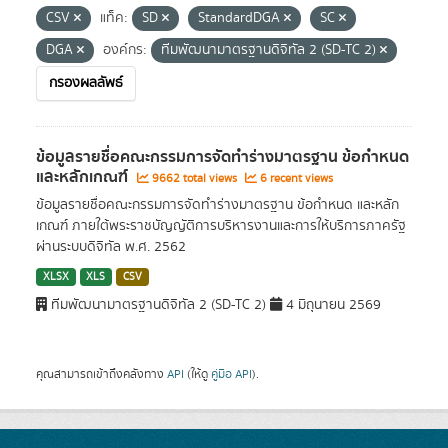
CSV
แท็ค:
SD
StandardDGA
SC
DGA
องค์กร:
ทีมพัฒนามาตรฐานดิจิทัล 2 (SD-TC 2)
กรองผลลัพธ์
ข้อมูลรายชื่อคณะกรรมการจัดทำร่างมาตรฐาน ข้อกำหนด
และหลักเกณฑ์
9662 total views
6 recent views
ข้อมูลรายชื่อคณะกรรมการจัดทำร่างมาตรฐาน ข้อกำหนด และหลัก
เกณฑ์ ภายใต้พระราชบัญญัติการบริหารงานและการให้บริการภาครัฐ
ผ่านระบบดิจิทัล พ.ศ. 2562
XLSX
XLS
CSV
ทีมพัฒนามาตรฐานดิจิทัล 2 (SD-TC 2)
4 มิถุนายน 2569
คุณสามารถเข้าถึงคลังทาง
API
(ให้ดู
คู่มือ API
).