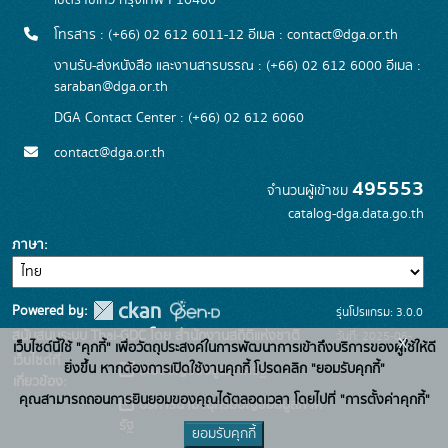
เขตราชเทวี กรุงเทพฯ 10400
โทรสาร : (+66) 02 612 6011-12 อีเมล :
contact@dga.or.th
งานรับ-ส่งหนังสือ และงานสารบรรณ : (+66) 02 612 6000 อีเมล :
saraban@dga.or.th
DGA Contact Center : (+66) 02 612 6060
contact@dga.or.th
495553
จำนวนผู้เข้าชม
catalog-dga.data.go.th
ภาษา
Powered by:
รุ่นโปรแกรม: 3.0.0
สนับสนุนระบบ Thai-GDC โดย สำนักงานสถิติแห่งชาติ
วันที่: 2025-06-
x
เว็บไซต์นี้ใช้ "คุกกี้" เพื่อวัตถุประสงค์ในการพัฒนาการเข้าถึงบริการของผู้ใช้ให้ดี
เว็บไซต์ที่
26
ยิ่งขึ้น หากต้องการเปิดใช้งานคุกกี้ โปรดคลิก "ยอมรับคุกกี้"
ระบบบัญชีข้อมูลภาครัฐ
เกี่ยวข้อง:
คุณสามารถถอนการยินยอมของคุณได้ตลอดเวลา โดยไปที่ "การตั้งค่าคุกกี้"
บริการนามานุกรมบัญชีข้อมูลภาค
รัฐ
ยอมรับคุกกี้