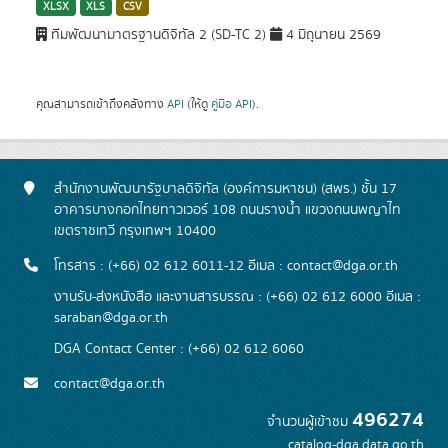
XLSX
XLS
CSV
ทีมพัฒนามาตรฐานดิจิทัล 2 (SD-TC 2)
4 มิถุนายน 2569
คุณสามารถเข้าถึงคลังทาง
API
(ให้ดู
คู่มือ API
).
สำนักงานพัฒนารัฐบาลดิจิทัล (องค์การมหาชน) (สพร.) ชั้น 17
อาคารบางกอกไทยทาวเวอร์ 108 ถนนรางน้ำ แขวงถนนพญาไท
เขตราชเทวี กรุงเทพฯ 10400
โทรสาร : (+66) 02 612 6011-12 อีเมล :
contact@dga.or.th
งานรับ-ส่งหนังสือ และงานสารบรรณ : (+66) 02 612 6000 อีเมล :
saraban@dga.or.th
DGA Contact Center : (+66) 02 612 6060
contact@dga.or.th
496274
จำนวนผู้เข้าชม
catalog-dga.data.go.th