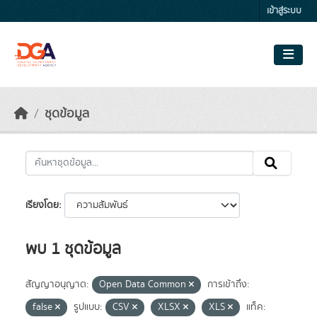
Skip to main content
เข้าสู่ระบบ
ชุดข้อมูล
เรียงโดย
พบ 1 ชุดข้อมูล
สัญญาอนุญาต:
Open Data Common
การเข้าถึง:
false
รูปแบบ:
CSV
XLSX
XLS
แท็ค: