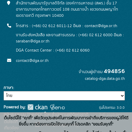
สำนักงานพัฒนารัฐบาลดิจิทัล (องค์การมหาชน) (สพร.) ชั้น 17
อาคารบางกอกไทยทาวเวอร์ 108 ถนนรางน้ำ แขวงถนนพญาไท
เขตราชเทวี กรุงเทพฯ 10400
โทรสาร : (+66) 02 612 6011-12 อีเมล :
contact@dga.or.th
งานรับ-ส่งหนังสือ และงานสารบรรณ : (+66) 02 612 6000 อีเมล :
saraban@dga.or.th
DGA Contact Center : (+66) 02 612 6060
contact@dga.or.th
494856
จำนวนผู้เข้าชม
catalog-dga.data.go.th
ภาษา
Powered by:
รุ่นโปรแกรม: 3.0.0
สนับสนุนระบบ Thai-GDC โดย สำนักงานสถิติแห่งชาติ
วันที่: 2025-06-
x
เว็บไซต์นี้ใช้ "คุกกี้" เพื่อวัตถุประสงค์ในการพัฒนาการเข้าถึงบริการของผู้ใช้ให้ดี
เว็บไซต์ที่
26
ยิ่งขึ้น หากต้องการเปิดใช้งานคุกกี้ โปรดคลิก "ยอมรับคุกกี้"
ระบบบัญชีข้อมูลภาครัฐ
เกี่ยวข้อง: