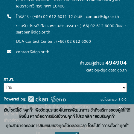
อาคารบางกอกไทยทาวเวอร์ 108 ถนนรางน้ำ แขวงถนนพญาไท
เขตราชเทวี กรุงเทพฯ 10400
โทรสาร : (+66) 02 612 6011-12 อีเมล :
contact@dga.or.th
งานรับ-ส่งหนังสือ และงานสารบรรณ : (+66) 02 612 6000 อีเมล :
saraban@dga.or.th
DGA Contact Center : (+66) 02 612 6060
contact@dga.or.th
494904
จำนวนผู้เข้าชม
catalog-dga.data.go.th
ภาษา
Powered by:
รุ่นโปรแกรม: 3.0.0
สนับสนุนระบบ Thai-GDC โดย สำนักงานสถิติแห่งชาติ
วันที่: 2025-06-
x
เว็บไซต์นี้ใช้ "คุกกี้" เพื่อวัตถุประสงค์ในการพัฒนาการเข้าถึงบริการของผู้ใช้ให้ดี
เว็บไซต์ที่
26
ยิ่งขึ้น หากต้องการเปิดใช้งานคุกกี้ โปรดคลิก "ยอมรับคุกกี้"
ระบบบัญชีข้อมูลภาครัฐ
เกี่ยวข้อง:
คุณสามารถถอนการยินยอมของคุณได้ตลอดเวลา โดยไปที่ "การตั้งค่าคุกกี้"
บริการนามานุกรมบัญชีข้อมูลภาค
รัฐ