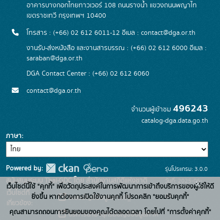
อาคารบางกอกไทยทาวเวอร์ 108 ถนนรางน้ำ แขวงถนนพญาไท
เขตราชเทวี กรุงเทพฯ 10400
โทรสาร : (+66) 02 612 6011-12 อีเมล :
contact@dga.or.th
งานรับ-ส่งหนังสือ และงานสารบรรณ : (+66) 02 612 6000 อีเมล :
saraban@dga.or.th
DGA Contact Center : (+66) 02 612 6060
contact@dga.or.th
496243
จำนวนผู้เข้าชม
catalog-dga.data.go.th
ภาษา
Powered by:
รุ่นโปรแกรม: 3.0.0
สนับสนุนระบบ Thai-GDC โดย สำนักงานสถิติแห่งชาติ
วันที่: 2025-06-
x
เว็บไซต์นี้ใช้ "คุกกี้" เพื่อวัตถุประสงค์ในการพัฒนาการเข้าถึงบริการของผู้ใช้ให้ดี
เว็บไซต์ที่
26
ยิ่งขึ้น หากต้องการเปิดใช้งานคุกกี้ โปรดคลิก "ยอมรับคุกกี้"
ระบบบัญชีข้อมูลภาครัฐ
เกี่ยวข้อง:
คุณสามารถถอนการยินยอมของคุณได้ตลอดเวลา โดยไปที่ "การตั้งค่าคุกกี้"
บริการนามานุกรมบัญชีข้อมูลภาค