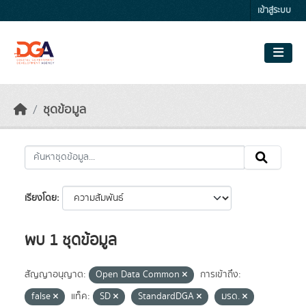
Skip to main content
เข้าสู่ระบบ
ชุดข้อมูล
เรียงโดย
พบ 1 ชุดข้อมูล
สัญญาอนุญาต:
Open Data Common
การเข้าถึง:
false
แท็ค:
SD
StandardDGA
มรด.