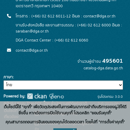
อาคารบางกอกไทยทาวเวอร์ 108 ถนนรางน้ำ แขวงถนนพญาไท
เขตราชเทวี กรุงเทพฯ 10400
โทรสาร : (+66) 02 612 6011-12 อีเมล :
contact@dga.or.th
งานรับ-ส่งหนังสือ และงานสารบรรณ : (+66) 02 612 6000 อีเมล :
saraban@dga.or.th
DGA Contact Center : (+66) 02 612 6060
contact@dga.or.th
495601
จำนวนผู้เข้าชม
catalog-dga.data.go.th
ภาษา
Powered by:
รุ่นโปรแกรม: 3.0.0
สนับสนุนระบบ Thai-GDC โดย สำนักงานสถิติแห่งชาติ
วันที่: 2025-06-
x
เว็บไซต์นี้ใช้ "คุกกี้" เพื่อวัตถุประสงค์ในการพัฒนาการเข้าถึงบริการของผู้ใช้ให้ดี
เว็บไซต์ที่
26
ยิ่งขึ้น หากต้องการเปิดใช้งานคุกกี้ โปรดคลิก "ยอมรับคุกกี้"
ระบบบัญชีข้อมูลภาครัฐ
เกี่ยวข้อง:
คุณสามารถถอนการยินยอมของคุณได้ตลอดเวลา โดยไปที่ "การตั้งค่าคุกกี้"
บริการนามานุกรมบัญชีข้อมูลภาค
รัฐ