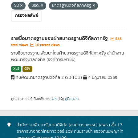
SD
มรด.
มาตรฐานดิจิทัลภาครัฐ
กรองผลลัพธ์
รายชื่อมาตรฐานของฝ่ายมาตรฐานดิจิทัลภาครัฐ
535
total views
10 recent views
รายชื่อมาตรฐาน พัฒนาโดยฝ่ายมาตรฐานดิจิทัลภาครัฐ สำนักงาน
พัฒนารัฐบาลดิจิทัล (องค์การมหาชน)
XLS
CSV
ทีมพัฒนามาตรฐานดิจิทัล 2 (SD-TC 2)
4 มิถุนายน 2569
คุณสามารถเข้าถึงคลังทาง
API
(ให้ดู
คู่มือ API
).
สำนักงานพัฒนารัฐบาลดิจิทัล (องค์การมหาชน) (สพร.) ชั้น 17
อาคารบางกอกไทยทาวเวอร์ 108 ถนนรางน้ำ แขวงถนนพญาไท