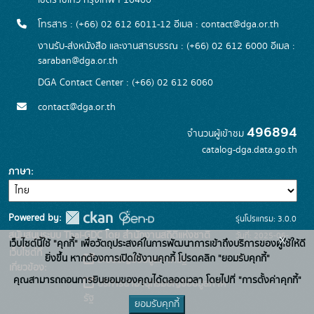
เขตราชเทวี กรุงเทพฯ 10400
โทรสาร : (+66) 02 612 6011-12 อีเมล :
contact@dga.or.th
งานรับ-ส่งหนังสือ และงานสารบรรณ : (+66) 02 612 6000 อีเมล :
saraban@dga.or.th
DGA Contact Center : (+66) 02 612 6060
contact@dga.or.th
496894
จำนวนผู้เข้าชม
catalog-dga.data.go.th
ภาษา
Powered by:
รุ่นโปรแกรม: 3.0.0
สนับสนุนระบบ Thai-GDC โดย สำนักงานสถิติแห่งชาติ
วันที่: 2025-06-
x
เว็บไซต์นี้ใช้ "คุกกี้" เพื่อวัตถุประสงค์ในการพัฒนาการเข้าถึงบริการของผู้ใช้ให้ดี
เว็บไซต์ที่
26
ยิ่งขึ้น หากต้องการเปิดใช้งานคุกกี้ โปรดคลิก "ยอมรับคุกกี้"
ระบบบัญชีข้อมูลภาครัฐ
เกี่ยวข้อง:
คุณสามารถถอนการยินยอมของคุณได้ตลอดเวลา โดยไปที่ "การตั้งค่าคุกกี้"
บริการนามานุกรมบัญชีข้อมูลภาค
รัฐ
ยอมรับคุกกี้