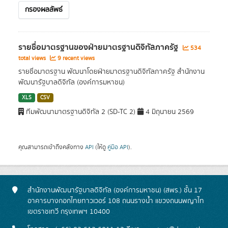
กรองผลลัพธ์
รายชื่อมาตรฐานของฝ่ายมาตรฐานดิจิทัลภาครัฐ
534
total views
9 recent views
รายชื่อมาตรฐาน พัฒนาโดยฝ่ายมาตรฐานดิจิทัลภาครัฐ สำนักงาน
พัฒนารัฐบาลดิจิทัล (องค์การมหาชน)
XLS
CSV
ทีมพัฒนามาตรฐานดิจิทัล 2 (SD-TC 2)
4 มิถุนายน 2569
คุณสามารถเข้าถึงคลังทาง
API
(ให้ดู
คู่มือ API
).
สำนักงานพัฒนารัฐบาลดิจิทัล (องค์การมหาชน) (สพร.) ชั้น 17
อาคารบางกอกไทยทาวเวอร์ 108 ถนนรางน้ำ แขวงถนนพญาไท
เขตราชเทวี กรุงเทพฯ 10400