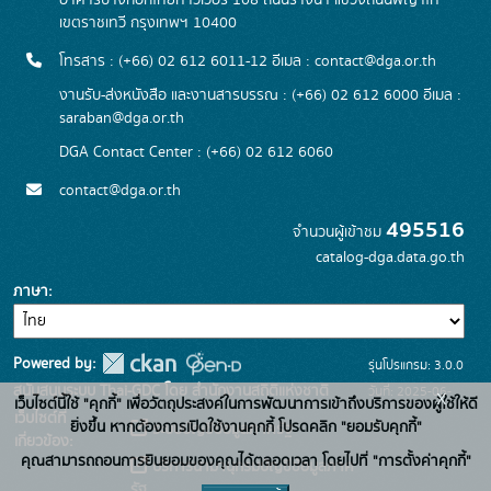
อาคารบางกอกไทยทาวเวอร์ 108 ถนนรางน้ำ แขวงถนนพญาไท
เขตราชเทวี กรุงเทพฯ 10400
โทรสาร : (+66) 02 612 6011-12 อีเมล :
contact@dga.or.th
งานรับ-ส่งหนังสือ และงานสารบรรณ : (+66) 02 612 6000 อีเมล :
saraban@dga.or.th
DGA Contact Center : (+66) 02 612 6060
contact@dga.or.th
495516
จำนวนผู้เข้าชม
catalog-dga.data.go.th
ภาษา
Powered by:
รุ่นโปรแกรม: 3.0.0
สนับสนุนระบบ Thai-GDC โดย สำนักงานสถิติแห่งชาติ
วันที่: 2025-06-
x
เว็บไซต์นี้ใช้ "คุกกี้" เพื่อวัตถุประสงค์ในการพัฒนาการเข้าถึงบริการของผู้ใช้ให้ดี
เว็บไซต์ที่
26
ยิ่งขึ้น หากต้องการเปิดใช้งานคุกกี้ โปรดคลิก "ยอมรับคุกกี้"
ระบบบัญชีข้อมูลภาครัฐ
เกี่ยวข้อง:
คุณสามารถถอนการยินยอมของคุณได้ตลอดเวลา โดยไปที่ "การตั้งค่าคุกกี้"
บริการนามานุกรมบัญชีข้อมูลภาค
รัฐ