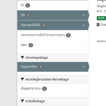
SC
1
ข้อมูล
พ.ศ. 
SD
x
1
XLSX
ทีมพ
StandardDGA
x
1
คณะกรรมการจัดทำร่างมาตรฐาน
1
คุณสาม
สพร.
1
ประเภทชุดข้อมูล
ข้อมูลระเบียน
x
1
หมวดหมู่ตามธรรมาภิบาลข้อมูล
ข้อมูลสาธารณะ
1
ระดับชั้นข้อมูล