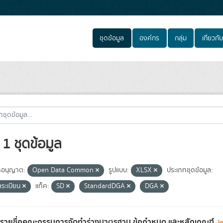
ชุดข้อมูล
องค์กร
กลุ่ม
เกี่ยวกับ
1 ชุดข้อมูล
อนุญาต:
Open Data Common
รูปแบบ:
XLSX
ประเภทชุดข้อมูล:
ลระเบียน
แท็ค:
SD
StandardDGA
DGA
ลรายชื่อคณะกรรมการจัดทำร่างมาตรฐาน ข้อกำหนด และหลักเกณฑ์