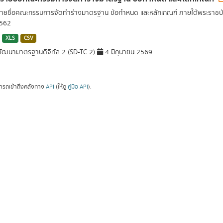
รายชื่อคณะกรรมการจัดทำร่างมาตรฐาน ข้อกำหนด และหลักเกณฑ์ ภายใต้พระราชบั
2562
XLS
CSV
ัฒนามาตรฐานดิจิทัล 2 (SD-TC 2)
4 มิถุนายน 2569
ารถเข้าถึงคลังทาง
API
(ให้ดู
คู่มือ API
).