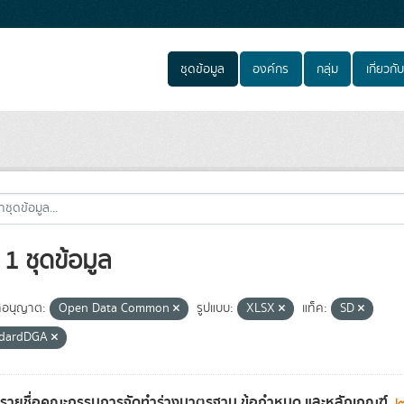
ชุดข้อมูล
องค์กร
กลุ่ม
เกี่ยวกับ
1 ชุดข้อมูล
อนุญาต:
Open Data Common
รูปแบบ:
XLSX
แท็ค:
SD
ndardDGA
ลรายชื่อคณะกรรมการจัดทำร่างมาตรฐาน ข้อกำหนด และหลักเกณฑ์