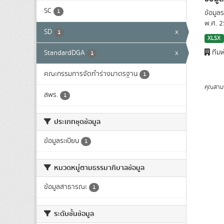
SC
1
ข้อมูล
พ.ศ. 
SD
x
1
XLSX
ทีมพ
StandardDGA
x
1
คณะกรรมการจัดทำร่างมาตรฐาน
1
คุณสาม
สพร.
1
ประเภทชุดข้อมูล
ข้อมูลระเบียน
1
หมวดหมู่ตามธรรมาภิบาลข้อมูล
ข้อมูลสาธารณะ
1
ระดับชั้นข้อมูล