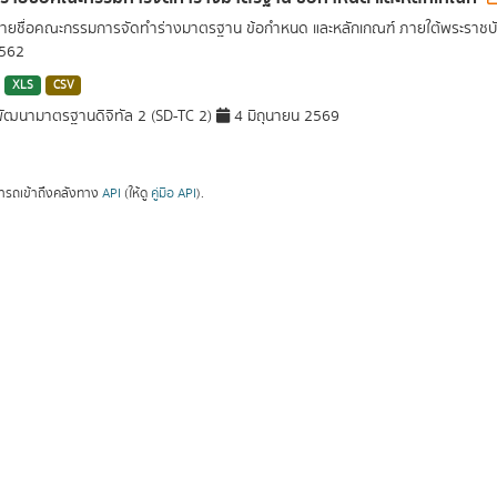
รายชื่อคณะกรรมการจัดทำร่างมาตรฐาน ข้อกำหนด และหลักเกณฑ์ ภายใต้พระราชบั
2562
XLS
CSV
ัฒนามาตรฐานดิจิทัล 2 (SD-TC 2)
4 มิถุนายน 2569
ารถเข้าถึงคลังทาง
API
(ให้ดู
คู่มือ API
).