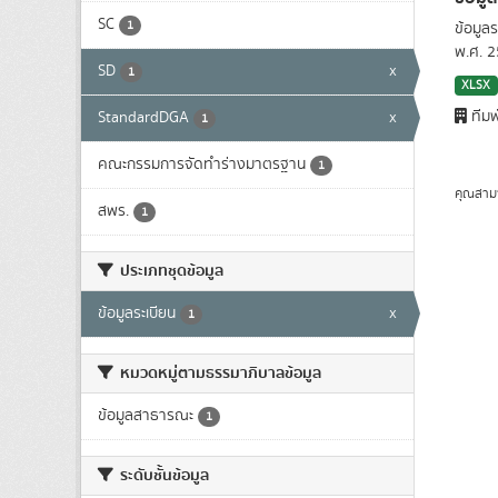
SC
1
ข้อมูล
พ.ศ. 
SD
x
1
XLSX
ทีมพ
StandardDGA
x
1
คณะกรรมการจัดทำร่างมาตรฐาน
1
คุณสาม
สพร.
1
ประเภทชุดข้อมูล
ข้อมูลระเบียน
x
1
หมวดหมู่ตามธรรมาภิบาลข้อมูล
ข้อมูลสาธารณะ
1
ระดับชั้นข้อมูล