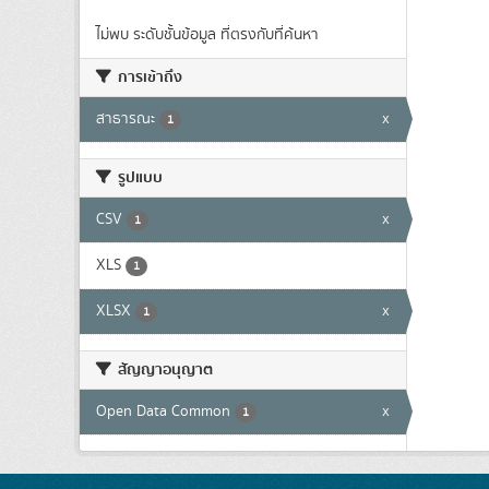
ไม่พบ ระดับชั้นข้อมูล ที่ตรงกับที่ค้นหา
การเข้าถึง
สาธารณะ
x
1
รูปแบบ
CSV
x
1
XLS
1
XLSX
x
1
สัญญาอนุญาต
Open Data Common
x
1