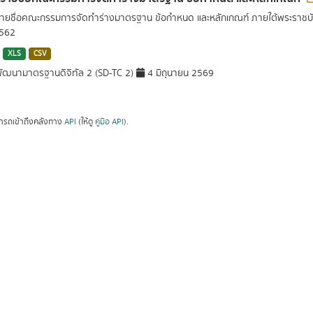
รายชื่อคณะกรรมการจัดทำร่างมาตรฐาน ข้อกำหนด และหลักเกณฑ์ ภายใต้พระราชบั
2562
XLS
CSV
ัฒนามาตรฐานดิจิทัล 2 (SD-TC 2)
4 มิถุนายน 2569
ารถเข้าถึงคลังทาง
API
(ให้ดู
คู่มือ API
).