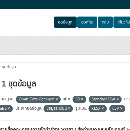
ชุดข้อมูล
องค์กร
กลุ่ม
เกี่ยวกับ
1 ชุดข้อมูล
อนุญาต:
Open Data Common
แท็ค:
SD
StandardDGA
การ
false
ประเภทชุดข้อมูล:
ข้อมูลระเบียน
รูปแบบ:
XLSX
CSV
ลรายชื่อคณะกรรมการจัดทำร่างมาตรฐาน ข้อกำหนด และหลักเกณฑ์