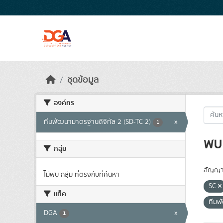
Skip to main content
ชุดข้อมูล
องค์กร
ทีมพัฒนามาตรฐานดิจิทัล 2 (SD-TC 2)
x
1
พบ 
กลุ่ม
สัญญา
ไม่พบ กลุ่ม ที่ตรงกับที่ค้นหา
SC
แท็ค
ทีมพ
DGA
x
1