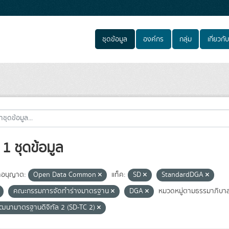
ชุดข้อมูล
องค์กร
กลุ่ม
เกี่ยวกับ
1 ชุดข้อมูล
อนุญาต:
Open Data Common
แท็ค:
SD
StandardDGA
คณะกรรมการจัดทำร่างมาตรฐาน
DGA
หมวดหมู่ตามธรรมาภิบาล
ัฒนามาตรฐานดิจิทัล 2 (SD-TC 2)