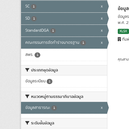
SC
x
1
ข้อมู
ข้อมูล
SD
x
1
พ.ศ. 
StandardDGA
x
1
XLSX
ทีมพ
คณะกรรมการจัดทำร่างมาตรฐาน
x
1
สพร.
1
คุณสาม
ประเภทชุดข้อมูล
ข้อมูลระเบียน
1
หมวดหมู่ตามธรรมาภิบาลข้อมูล
ข้อมูลสาธารณะ
x
1
ระดับชั้นข้อมูล