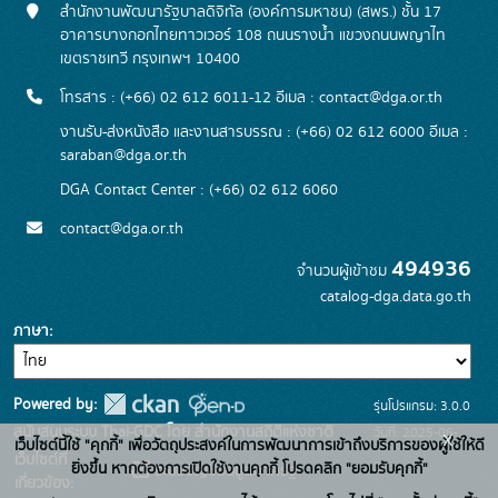
สำนักงานพัฒนารัฐบาลดิจิทัล (องค์การมหาชน) (สพร.) ชั้น 17
อาคารบางกอกไทยทาวเวอร์ 108 ถนนรางน้ำ แขวงถนนพญาไท
เขตราชเทวี กรุงเทพฯ 10400
โทรสาร : (+66) 02 612 6011-12 อีเมล :
contact@dga.or.th
งานรับ-ส่งหนังสือ และงานสารบรรณ : (+66) 02 612 6000 อีเมล :
saraban@dga.or.th
DGA Contact Center : (+66) 02 612 6060
contact@dga.or.th
494936
จำนวนผู้เข้าชม
catalog-dga.data.go.th
ภาษา
Powered by:
รุ่นโปรแกรม: 3.0.0
สนับสนุนระบบ Thai-GDC โดย สำนักงานสถิติแห่งชาติ
วันที่: 2025-06-
x
เว็บไซต์นี้ใช้ "คุกกี้" เพื่อวัตถุประสงค์ในการพัฒนาการเข้าถึงบริการของผู้ใช้ให้ดี
เว็บไซต์ที่
26
ยิ่งขึ้น หากต้องการเปิดใช้งานคุกกี้ โปรดคลิก "ยอมรับคุกกี้"
ระบบบัญชีข้อมูลภาครัฐ
เกี่ยวข้อง: