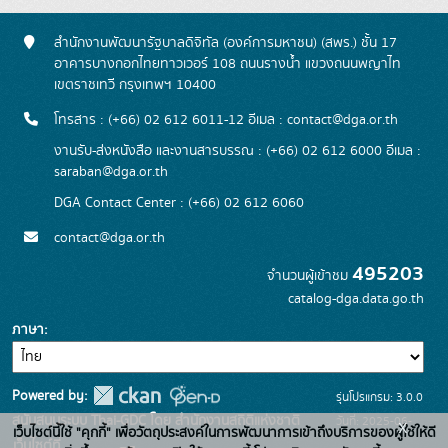
สำนักงานพัฒนารัฐบาลดิจิทัล (องค์การมหาชน) (สพร.) ชั้น 17
อาคารบางกอกไทยทาวเวอร์ 108 ถนนรางน้ำ แขวงถนนพญาไท
เขตราชเทวี กรุงเทพฯ 10400
โทรสาร : (+66) 02 612 6011-12 อีเมล :
contact@dga.or.th
งานรับ-ส่งหนังสือ และงานสารบรรณ : (+66) 02 612 6000 อีเมล :
saraban@dga.or.th
DGA Contact Center : (+66) 02 612 6060
contact@dga.or.th
495203
จำนวนผู้เข้าชม
catalog-dga.data.go.th
ภาษา
Powered by:
รุ่นโปรแกรม: 3.0.0
สนับสนุนระบบ Thai-GDC โดย สำนักงานสถิติแห่งชาติ
วันที่: 2025-06-
x
เว็บไซต์นี้ใช้ "คุกกี้" เพื่อวัตถุประสงค์ในการพัฒนาการเข้าถึงบริการของผู้ใช้ให้ดี
เว็บไซต์ที่