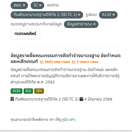
สพร.
SC
องค์กร:
ทีมพัฒนามาตรฐานดิจิทัล 2 (SD-TC 2)
รูปแบบ:
XLSX
หมวดหมู่ตามธรรมาภิบาลข้อมูล:
ข้อมูลสาธารณะ
กรองผลลัพธ์
ข้อมูลรายชื่อคณะกรรมการจัดทำร่างมาตรฐาน ข้อกำหนด
และหลักเกณฑ์
9660 total views
5 recent views
ข้อมูลรายชื่อคณะกรรมการจัดทำร่างมาตรฐาน ข้อกำหนด และหลัก
เกณฑ์ ภายใต้พระราชบัญญัติการบริหารงานและการให้บริการภาครัฐ
ผ่านระบบดิจิทัล พ.ศ. 2562
XLSX
XLS
CSV
ทีมพัฒนามาตรฐานดิจิทัล 2 (SD-TC 2)
4 มิถุนายน 2569
คุณสามารถเข้าถึงคลังทาง
API
(ให้ดู
คู่มือ API
).