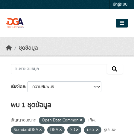
Skip to main content
เข้าสู่ระบบ
ชุดข้อมูล
เรียงโดย
พบ 1 ชุดข้อมูล
สัญญาอนุญาต:
Open Data Common
แท็ค:
StandardDGA
DGA
SD
มรด.
รูปแบบ: