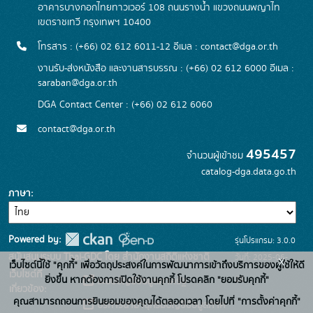
อาคารบางกอกไทยทาวเวอร์ 108 ถนนรางน้ำ แขวงถนนพญาไท
เขตราชเทวี กรุงเทพฯ 10400
โทรสาร : (+66) 02 612 6011-12 อีเมล :
contact@dga.or.th
งานรับ-ส่งหนังสือ และงานสารบรรณ : (+66) 02 612 6000 อีเมล :
saraban@dga.or.th
DGA Contact Center : (+66) 02 612 6060
contact@dga.or.th
495457
จำนวนผู้เข้าชม
catalog-dga.data.go.th
ภาษา
Powered by:
รุ่นโปรแกรม: 3.0.0
สนับสนุนระบบ Thai-GDC โดย สำนักงานสถิติแห่งชาติ
วันที่: 2025-06-
x
เว็บไซต์นี้ใช้ "คุกกี้" เพื่อวัตถุประสงค์ในการพัฒนาการเข้าถึงบริการของผู้ใช้ให้ดี
เว็บไซต์ที่
26
ยิ่งขึ้น หากต้องการเปิดใช้งานคุกกี้ โปรดคลิก "ยอมรับคุกกี้"
ระบบบัญชีข้อมูลภาครัฐ
เกี่ยวข้อง:
คุณสามารถถอนการยินยอมของคุณได้ตลอดเวลา โดยไปที่ "การตั้งค่าคุกกี้"
บริการนามานุกรมบัญชีข้อมูลภาค