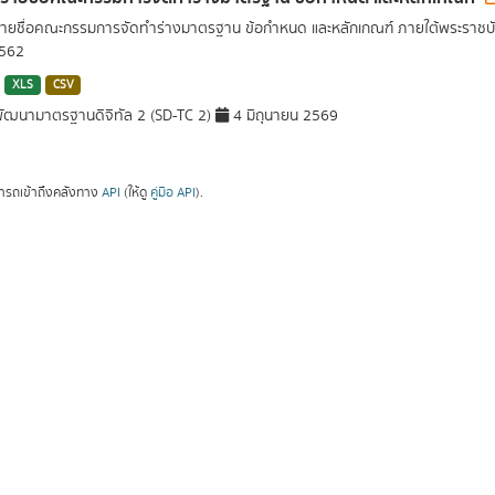
รายชื่อคณะกรรมการจัดทำร่างมาตรฐาน ข้อกำหนด และหลักเกณฑ์ ภายใต้พระราชบั
2562
XLS
CSV
ัฒนามาตรฐานดิจิทัล 2 (SD-TC 2)
4 มิถุนายน 2569
ารถเข้าถึงคลังทาง
API
(ให้ดู
คู่มือ API
).