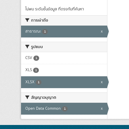
ไม่พบ ระดับชั้นข้อมูล ที่ตรงกับที่ค้นหา
การเข้าถึง
สาธารณะ
x
1
รูปแบบ
CSV
1
XLS
1
XLSX
x
1
สัญญาอนุญาต
Open Data Common
x
1