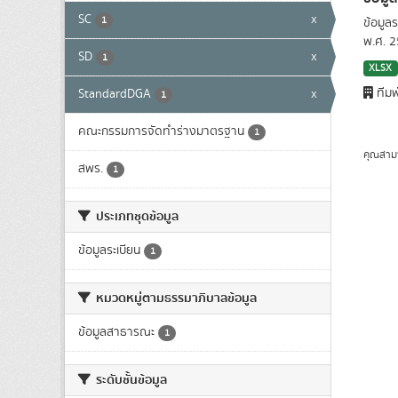
SC
x
1
ข้อมูล
พ.ศ. 
SD
x
1
XLSX
ทีมพ
StandardDGA
x
1
คณะกรรมการจัดทำร่างมาตรฐาน
1
คุณสาม
สพร.
1
ประเภทชุดข้อมูล
ข้อมูลระเบียน
1
หมวดหมู่ตามธรรมาภิบาลข้อมูล
ข้อมูลสาธารณะ
1
ระดับชั้นข้อมูล