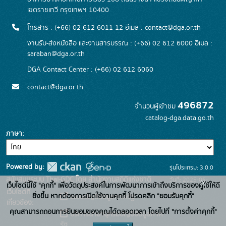
เขตราชเทวี กรุงเทพฯ 10400
โทรสาร : (+66) 02 612 6011-12 อีเมล :
contact@dga.or.th
งานรับ-ส่งหนังสือ และงานสารบรรณ : (+66) 02 612 6000 อีเมล :
saraban@dga.or.th
DGA Contact Center : (+66) 02 612 6060
contact@dga.or.th
496872
จำนวนผู้เข้าชม
catalog-dga.data.go.th
ภาษา
Powered by:
รุ่นโปรแกรม: 3.0.0
สนับสนุนระบบ Thai-GDC โดย สำนักงานสถิติแห่งชาติ
วันที่: 2025-06-
x
เว็บไซต์นี้ใช้ "คุกกี้" เพื่อวัตถุประสงค์ในการพัฒนาการเข้าถึงบริการของผู้ใช้ให้ดี
เว็บไซต์ที่
26
ยิ่งขึ้น หากต้องการเปิดใช้งานคุกกี้ โปรดคลิก "ยอมรับคุกกี้"
ระบบบัญชีข้อมูลภาครัฐ
เกี่ยวข้อง:
คุณสามารถถอนการยินยอมของคุณได้ตลอดเวลา โดยไปที่ "การตั้งค่าคุกกี้"
บริการนามานุกรมบัญชีข้อมูลภาค
รัฐ