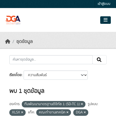
Skip to main content
เข้าสู่ระบบ
ชุดข้อมูล
เรียงโดย
พบ 1 ชุดข้อมูล
องค์กร:
ทีมพัฒนามาตรฐานดิจิทัล 1 (SD-TC 1)
รูปแบบ:
XLSX
แท็ค:
คณะทำงานเทคนิค
DGA