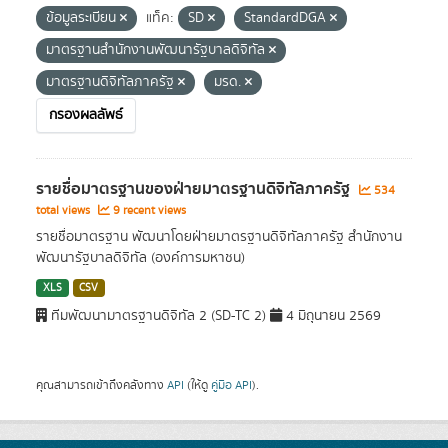
ข้อมูลระเบียน
แท็ค:
SD
StandardDGA
มาตรฐานสำนักงานพัฒนารัฐบาลดิจิทัล
มาตรฐานดิจิทัลภาครัฐ
มรด.
กรองผลลัพธ์
รายชื่อมาตรฐานของฝ่ายมาตรฐานดิจิทัลภาครัฐ
534
total views
9 recent views
รายชื่อมาตรฐาน พัฒนาโดยฝ่ายมาตรฐานดิจิทัลภาครัฐ สำนักงาน
พัฒนารัฐบาลดิจิทัล (องค์การมหาชน)
XLS
CSV
ทีมพัฒนามาตรฐานดิจิทัล 2 (SD-TC 2)
4 มิถุนายน 2569
คุณสามารถเข้าถึงคลังทาง
API
(ให้ดู
คู่มือ API
).