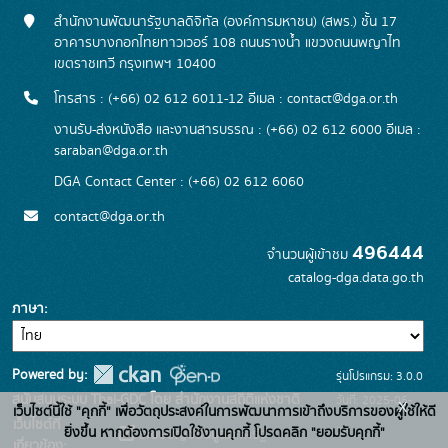
สำนักงานพัฒนารัฐบาลดิจิทัล (องค์การมหาชน) (สพร.) ชั้น 17
อาคารบางกอกไทยทาวเวอร์ 108 ถนนรางน้ำ แขวงถนนพญาไท
เขตราชเทวี กรุงเทพฯ 10400
โทรสาร : (+66) 02 612 6011-12 อีเมล :
contact@dga.or.th
งานรับ-ส่งหนังสือ และงานสารบรรณ : (+66) 02 612 6000 อีเมล :
saraban@dga.or.th
DGA Contact Center : (+66) 02 612 6060
contact@dga.or.th
496444
จำนวนผู้เข้าชม
catalog-dga.data.go.th
ภาษา
Powered by:
รุ่นโปรแกรม: 3.0.0
สนับสนุนระบบ Thai-GDC โดย สำนักงานสถิติแห่งชาติ
วันที่: 2025-06-
x
เว็บไซต์นี้ใช้ "คุกกี้" เพื่อวัตถุประสงค์ในการพัฒนาการเข้าถึงบริการของผู้ใช้ให้ดี
เว็บไซต์ที่
26
ยิ่งขึ้น หากต้องการเปิดใช้งานคุกกี้ โปรดคลิก "ยอมรับคุกกี้"
ระบบบัญชีข้อมูลภาครัฐ
เกี่ยวข้อง: