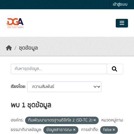
Skip to main content
เข้าสู่ระบบ
ชุดข้อมูล
เรียงโดย
พบ 1 ชุดข้อมูล
องค์กร:
ทีมพัฒนามาตรฐานดิจิทัล 2 (SD-TC 2)
หมวดหมู่ตาม
ธรรมาภิบาลข้อมูล:
ข้อมูลสาธารณะ
การเข้าถึง:
false