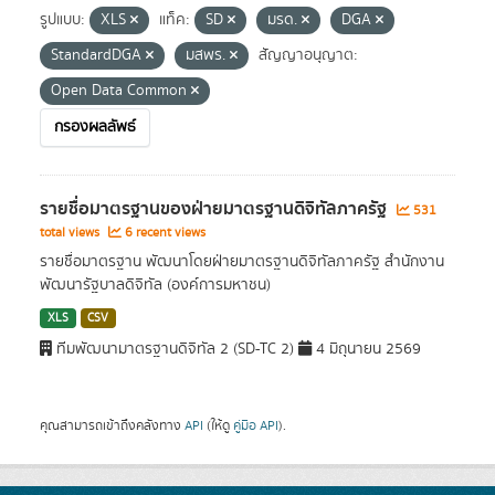
รูปแบบ:
XLS
แท็ค:
SD
มรด.
DGA
StandardDGA
มสพร.
สัญญาอนุญาต:
Open Data Common
กรองผลลัพธ์
รายชื่อมาตรฐานของฝ่ายมาตรฐานดิจิทัลภาครัฐ
531
total views
6 recent views
รายชื่อมาตรฐาน พัฒนาโดยฝ่ายมาตรฐานดิจิทัลภาครัฐ สำนักงาน
พัฒนารัฐบาลดิจิทัล (องค์การมหาชน)
XLS
CSV
ทีมพัฒนามาตรฐานดิจิทัล 2 (SD-TC 2)
4 มิถุนายน 2569
คุณสามารถเข้าถึงคลังทาง
API
(ให้ดู
คู่มือ API
).