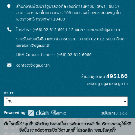
สำนักงานพัฒนารัฐบาลดิจิทัล (องค์การมหาชน) (สพร.) ชั้น 17
อาคารบางกอกไทยทาวเวอร์ 108 ถนนรางน้ำ แขวงถนนพญาไท
เขตราชเทวี กรุงเทพฯ 10400
โทรสาร : (+66) 02 612 6011-12 อีเมล :
contact@dga.or.th
งานรับ-ส่งหนังสือ และงานสารบรรณ : (+66) 02 612 6000 อีเมล :
saraban@dga.or.th
DGA Contact Center : (+66) 02 612 6060
contact@dga.or.th
495166
จำนวนผู้เข้าชม
catalog-dga.data.go.th
ภาษา
Powered by:
รุ่นโปรแกรม: 3.0.0
สนับสนุนระบบ Thai-GDC โดย สำนักงานสถิติแห่งชาติ
วันที่: 2025-06-
x
เว็บไซต์นี้ใช้ "คุกกี้" เพื่อวัตถุประสงค์ในการพัฒนาการเข้าถึงบริการของผู้ใช้ให้ดี
เว็บไซต์ที่
26
ยิ่งขึ้น หากต้องการเปิดใช้งานคุกกี้ โปรดคลิก "ยอมรับคุกกี้"
ระบบบัญชีข้อมูลภาครัฐ
เกี่ยวข้อง: