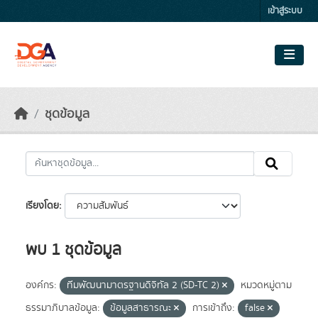
Skip to main content
เข้าสู่ระบบ
ชุดข้อมูล
เรียงโดย
พบ 1 ชุดข้อมูล
องค์กร:
ทีมพัฒนามาตรฐานดิจิทัล 2 (SD-TC 2)
หมวดหมู่ตาม
ธรรมาภิบาลข้อมูล:
ข้อมูลสาธารณะ
การเข้าถึง:
false