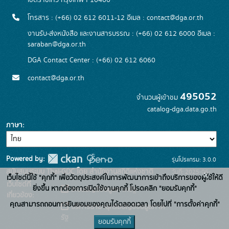
เขตราชเทวี กรุงเทพฯ 10400
โทรสาร : (+66) 02 612 6011-12 อีเมล :
contact@dga.or.th
งานรับ-ส่งหนังสือ และงานสารบรรณ : (+66) 02 612 6000 อีเมล :
saraban@dga.or.th
DGA Contact Center : (+66) 02 612 6060
contact@dga.or.th
495052
จำนวนผู้เข้าชม
catalog-dga.data.go.th
ภาษา
Powered by:
รุ่นโปรแกรม: 3.0.0
สนับสนุนระบบ Thai-GDC โดย สำนักงานสถิติแห่งชาติ
วันที่: 2025-06-
x
เว็บไซต์นี้ใช้ "คุกกี้" เพื่อวัตถุประสงค์ในการพัฒนาการเข้าถึงบริการของผู้ใช้ให้ดี
เว็บไซต์ที่
26
ยิ่งขึ้น หากต้องการเปิดใช้งานคุกกี้ โปรดคลิก "ยอมรับคุกกี้"
ระบบบัญชีข้อมูลภาครัฐ
เกี่ยวข้อง:
คุณสามารถถอนการยินยอมของคุณได้ตลอดเวลา โดยไปที่ "การตั้งค่าคุกกี้"
บริการนามานุกรมบัญชีข้อมูลภาค
รัฐ
ยอมรับคุกกี้