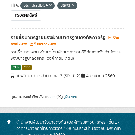
แท็ค:
StandardDGA
มสพร.
กรองผลลัพธ์
รายชื่อมาตรฐานของฝ่ายมาตรฐานดิจิทัลภาครัฐ
530
total views
5 recent views
รายชื่อมาตรฐาน พัฒนาโดยฝ่ายมาตรฐานดิจิทัลภาครัฐ สำนักงาน
พัฒนารัฐบาลดิจิทัล (องค์การมหาชน)
XLS
CSV
ทีมพัฒนามาตรฐานดิจิทัล 2 (SD-TC 2)
4 มิถุนายน 2569
คุณสามารถเข้าถึงคลังทาง
API
(ให้ดู
คู่มือ API
).
สำนักงานพัฒนารัฐบาลดิจิทัล (องค์การมหาชน) (สพร.) ชั้น 17
อาคารบางกอกไทยทาวเวอร์ 108 ถนนรางน้ำ แขวงถนนพญาไท