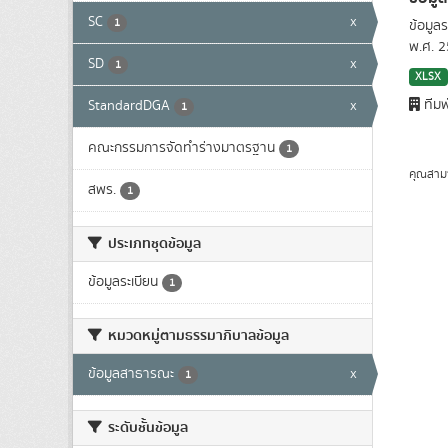
SC
x
1
ข้อมูล
พ.ศ. 
SD
x
1
XLSX
ทีมพ
StandardDGA
x
1
คณะกรรมการจัดทำร่างมาตรฐาน
1
คุณสาม
สพร.
1
ประเภทชุดข้อมูล
ข้อมูลระเบียน
1
หมวดหมู่ตามธรรมาภิบาลข้อมูล
ข้อมูลสาธารณะ
x
1
ระดับชั้นข้อมูล