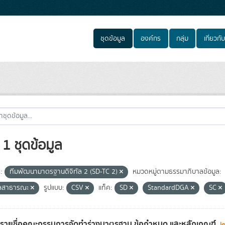
ชุดข้อมูล
องค์กร
กลุ่ม
เกี่ยวกับ
1 ชุดข้อมูล
:
ทีมพัฒนามาตรฐานดิจิทัล 2 (SD-TC 2)
หมวดหมู่ตามธรรมาภิบาลข้อมูล:
ูลสาธารณะ
รูปแบบ:
CSV
แท็ค:
SD
StandardDGA
SC
ลรายชื่อคณะกรรมการจัดทำร่างมาตรฐาน ข้อกำหนด และหลักเกณฑ์