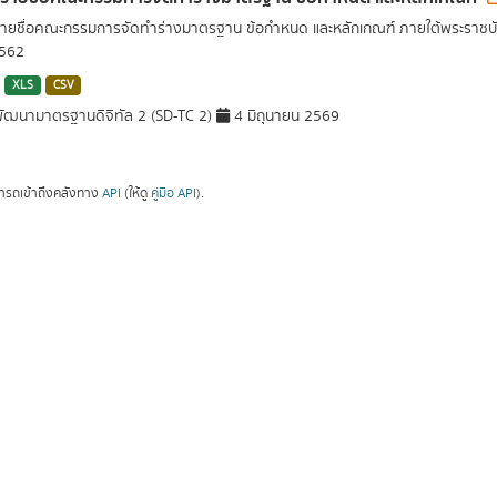
รายชื่อคณะกรรมการจัดทำร่างมาตรฐาน ข้อกำหนด และหลักเกณฑ์ ภายใต้พระราชบั
2562
XLS
CSV
ัฒนามาตรฐานดิจิทัล 2 (SD-TC 2)
4 มิถุนายน 2569
ารถเข้าถึงคลังทาง
API
(ให้ดู
คู่มือ API
).