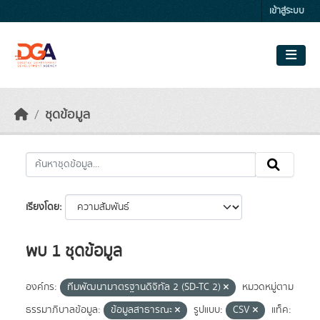
Skip to main content
เข้าสู่ระบบ
ชุดข้อมูล
เรียงโดย
พบ 1 ชุดข้อมูล
องค์กร:
ทีมพัฒนามาตรฐานดิจิทัล 2 (SD-TC 2)
หมวดหมู่ตาม
ธรรมาภิบาลข้อมูล:
ข้อมูลสาธารณะ
รูปแบบ:
CSV
แท็ค: