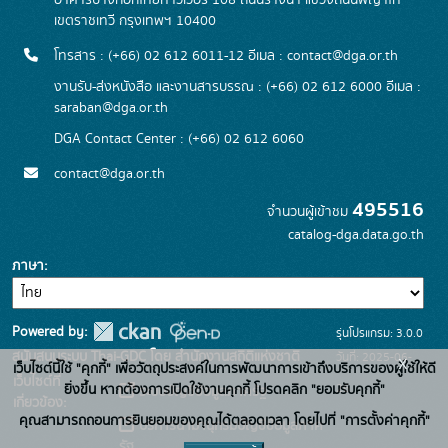
อาคารบางกอกไทยทาวเวอร์ 108 ถนนรางน้ำ แขวงถนนพญาไท
เขตราชเทวี กรุงเทพฯ 10400
โทรสาร : (+66) 02 612 6011-12 อีเมล :
contact@dga.or.th
งานรับ-ส่งหนังสือ และงานสารบรรณ : (+66) 02 612 6000 อีเมล :
saraban@dga.or.th
DGA Contact Center : (+66) 02 612 6060
contact@dga.or.th
495516
จำนวนผู้เข้าชม
catalog-dga.data.go.th
ภาษา
Powered by:
รุ่นโปรแกรม: 3.0.0
สนับสนุนระบบ Thai-GDC โดย สำนักงานสถิติแห่งชาติ
วันที่: 2025-06-
x
เว็บไซต์นี้ใช้ "คุกกี้" เพื่อวัตถุประสงค์ในการพัฒนาการเข้าถึงบริการของผู้ใช้ให้ดี
เว็บไซต์ที่
26
ยิ่งขึ้น หากต้องการเปิดใช้งานคุกกี้ โปรดคลิก "ยอมรับคุกกี้"
ระบบบัญชีข้อมูลภาครัฐ
เกี่ยวข้อง:
คุณสามารถถอนการยินยอมของคุณได้ตลอดเวลา โดยไปที่ "การตั้งค่าคุกกี้"
บริการนามานุกรมบัญชีข้อมูลภาค
รัฐ