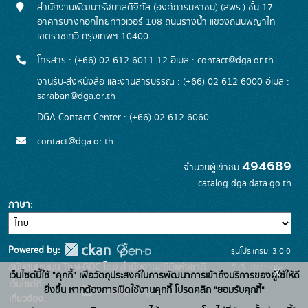
สำนักงานพัฒนารัฐบาลดิจิทัล (องค์การมหาชน) (สพร.) ชั้น 17
อาคารบางกอกไทยทาวเวอร์ 108 ถนนรางน้ำ แขวงถนนพญาไท
เขตราชเทวี กรุงเทพฯ 10400
โทรสาร : (+66) 02 612 6011-12 อีเมล :
contact@dga.or.th
งานรับ-ส่งหนังสือ และงานสารบรรณ : (+66) 02 612 6000 อีเมล :
saraban@dga.or.th
DGA Contact Center : (+66) 02 612 6060
contact@dga.or.th
494689
จำนวนผู้เข้าชม
catalog-dga.data.go.th
ภาษา
Powered by:
รุ่นโปรแกรม: 3.0.0
สนับสนุนระบบ Thai-GDC โดย สำนักงานสถิติแห่งชาติ
วันที่: 2025-06-
x
เว็บไซต์นี้ใช้ "คุกกี้" เพื่อวัตถุประสงค์ในการพัฒนาการเข้าถึงบริการของผู้ใช้ให้ดี
เว็บไซต์ที่
26
ยิ่งขึ้น หากต้องการเปิดใช้งานคุกกี้ โปรดคลิก "ยอมรับคุกกี้"
ระบบบัญชีข้อมูลภาครัฐ
เกี่ยวข้อง: